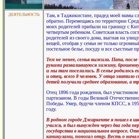
ДЕЯТЕЛЬНОСТЬ
Там, в Таджикистане, прадед моей мамы с
обратно. Перемещаясь по территории Средн
моих родителей прибыли на границу с Кита
четвертым ребенком. Советская власть со
родителей из своего дома, выгнав на улиц
вещей, отобрав у семьи не только огромный
постельное белье, посуду и все съестные 
Тем не менее, семья выжила. Папа, посл
руками развалившуюся хижину, брошен
и мы там поселились. В семье родилось е
и отец, всего 8 человек. У отца хватило 
детей получили среднее образование, а тр
Отец 1896 года рождения, был участником 
партизаном. В годы Великой Отечественно
Победы. Умер, будучи членом КПСС, в 1953
году.
В родном городе Джаркенте я пошел в шк
учился, я был вынужден через два года пе
государства в национальном вопросе. Оте
каникулами, помогал отцу. Весть о нач