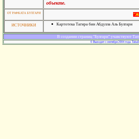
объекте.
ОТ РАФКАТА БУЛГАРИ
"Ж
Картотека Тагира бин Абдулла Аль Булгари
ИСТОЧНИКИ
В создании страниц "Булгари" учавствуют Таг
© Выходит с сентября 2004 года. Tahal