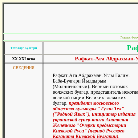
Главная
Фор
Ра
Тахаллус Булгари
Рафкат-Ага Абдрахман-
XX-XXI века
СВЕДЕНИЯ
Рафкат-Ага Абдрахман-Углы Галим-
Баба-Булгари Йылдырым
(Молниеносный)- Верный потомок
волжских булгар, представитель некогд
великой нации Великих волжских
булгар,
президент московского
общества культуры "Туган Тел"
("Родной Язык"), инициатор издания
украинской супер-книги Анатолия
Железного "Очерки предыстории
Киевской Руси" (период Русского
Каганата Киевской Булгарии)
.