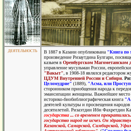
ДЕЯТЕЛЬНОСТЬ
В 1887 в Казани опубликована
"Книга по
произведение Ризаутдина Булгари, посвяще
казыем в
Оренбургском Магометанском д
управление мусульман России, европейски
"Вакыт"
, в 1908-18 являлся редактором 
ЦДУМ Внутренней России и Сибири
.
Ри
Целомудрие"
(1889),
"Асма, или Проступ
сторонником приобщения народа к передов
эмансипации женщины. Важнейшее место
историко-биобиблиографическая книга
"А
деятелей культуры и просвещения народов 
десятилетий.
Ризаэтдин Ибн Фахретдин К
государства
... со временем прекратилась
государство народ не исчез. Он здравств
Казанской, Самарской, Симбирской, Уфим
Астраханской губерниях".
(
"Столица бул