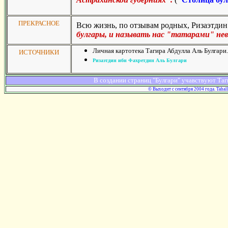
ПРЕКРАСНОЕ
Всю жизнь, по отзывам родных, Ризаэтдин
булгары, и называть нас "татарами" нев
Личная картотека Тагира Абдулла Аль Булгари.
ИСТОЧНИКИ
Ризаэтдин ибн Фахретдин Аль Булгари
В создании страниц "Булгари" учавствуют Таг
© Выходит с сентября 2004 года. Tahal