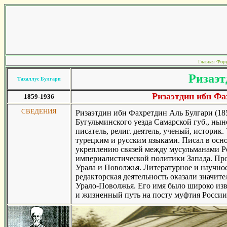
Главная
Фор
Ризаэт
Тахаллус Булгари
Ризаэтдин ибн Ф
1859-1936
СВЕДЕНИЯ
Ризаэтдин ибн Фахретдин Аль Булгари (1859.
Бугульминского уезда Самарской губ., нын
писатель, религ. деятель, ученый, историк
турецким и русским языками. Писал в осн
укреплению связей между мусульманами Ро
империалистической политики Запада. Про
Урала и Поволжья. Литературное и научно
редакторская деятельность оказали значит
Урало-Поволжья. Его имя было широко изве
и жизненный путь на посту муфтия России 