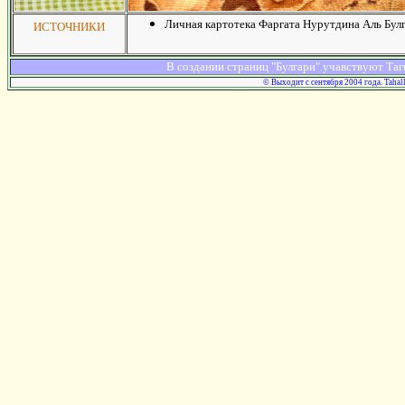
Личная картотека Фаргата Нурутдина Аль Булг
ИСТОЧНИКИ
В создании страниц "Булгари" учавствуют Таг
© Выходит с сентября 2004 года. Tahal