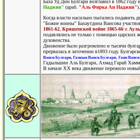
Баха Уд Дин Булгари возглавил в 1862 год
Наджия"
(араб.
"Аль Фирка Ан Наджия"
).
Когда власти насильно пытались подавить дв
"Божие воины" Бахаутдина Ваисова участвов
1861-62
,
Кряшенской войне 1865-66
и
Ауль
подавлялись не только с помощью царских 
духовенства.
Движение было разгромлено и тысячи булга
прервалась в заточении в1893 году. Булгарс
,
Ваиси Булгари,
Газизан Ваиси Булгари
Гаян Ваиси
Гадыльшин Аль Булгари, Ахмад Гарай Хамма
В начале XX века движение пережило нов