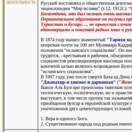
ДЕЯТЕЛЬНОСТЬ
Русский востоковед и общественная деятель
энциклопедии “Мир ислама” (т.12, 1912г.):
“
Багаутдина, это был человек очень высоки
Первоначальное образование он получил при
Туркестан и Бухару…, не пропуская случая
единоверцами и покупкой редких книг и рук
В 1874 году вышел знаменитый
"Тарихи хо
опережая почти на 100 лет Муаммара Кадда
положения "исламского социализма". Он выст
трудится, - крестьянам и рабочим, объедине
социалистов революционеров ваисовцы пона
конечной целью являлось возрождение Булга
"исламского социализма".
В 1907 году, уже после смерти Баха ад Дина
"Джавахир-и хикмат-и дарвишан"
("Жем
Ваиси Аль Булгари пронизаны тяжелым поло
теологическую, политическую, но и нравст
выступает, в том числе против так называем
приобщения булгар к европейской культуре 
уничтожения двух цементирующих условий с
1. Вера в единого Бога.
2. Существование народа под родным имене