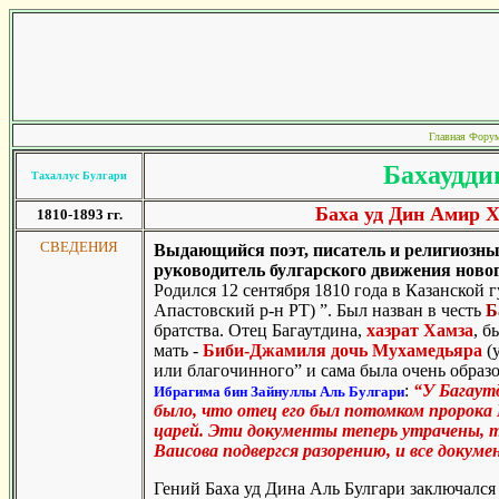
Главная
Фору
Бахаудди
Тахаллус Булгари
Баха уд Дин Амир Х
1810-1893 гг.
СВЕДЕНИЯ
Выдающийся поэт, писатель и религиозный
руководитель булгарского движения новог
Родился 12 сентября 1810 года в Казанской
Апастовский р-н РТ) ”. Был назван в честь
Б
братства.
Отец Багаутдина,
хазрат Хамза
, б
мать -
Биби-Джамиля дочь Мухамедьяра
(у
или благочинного” и сама была очень образ
:
“У Багаут
Ибрагима бин Зайнуллы Аль Булгари
было, что отец его был потомком пророка 
царей. Эти документы теперь утрачены, т
Ваисова подвергся разорению, и все докум
Гений Баха уд Дина Аль Булгари заключался 