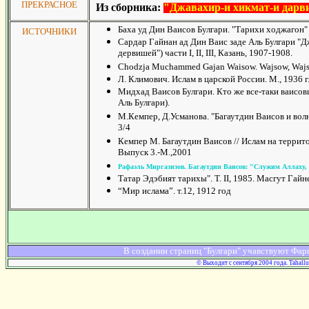
ПРЕКРАСНОЕ
Из сборника
:
"Джавахир-и хикмат-и дар
Баха уд Дин Ваисов Булгари. "Тарихи ходжагон" (
ИСТОЧНИКИ
Сардар Гайнан ад Дин Ваис заде Аль Булгари "
дервишей") части I, II, III, Казань, 1907-1908.
Chodzja Muchammed Gajan Waisow. Wajsow, Wajsow
Л. Климович. Ислам в царской России. М., 1936 г
Мидхад Ваисов Булгари. Кто же все-таки ваисовц
Аль Булгари).
М.Кемпер, Д.Усманова. "Багаутдин Ваисов и волн
3/4
Кемпер M. Багаутдин Ваисов // Ислам на терри
Выпуск 3.-М.,2001
Рафаэль Миргазизов. Багаутдин Ваисов: "Служим Аллаху, 
Татар Эдэбият тарихы". Т. II, 1985. Масгут Гайн
“Мир ислама”. т.12, 1912 год
В создании страниц "Булгари" учавствуют Фарг
© Выходит с сентября 2004 года. Tahall