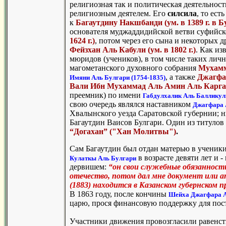
религиозная так и политическая деятельнос
религиозным деятелем. Его
силсила
, то ес
к
Багаутдину Накшбанди
(ум. в 1389 г. в 
основателя муджаддидийской ветви суфийс
1624 г.)
, потом через его сына и некоторых 
Фейзхан Аль Кабули
(ум. в 1802 г.)
. Как из
мюридов (учеников), в том числе таких лич
магометанского духовного собрания
Мухамм
, а также
Джагфар
Имяни Аль Булгари (1754-1835)
Вали Ибн Мухаммад Аль Амин Аль Каргалы
преемник) по имени
Габдулхалик Аль Баллику
свою очередь являлся наставником
Джагфара 
Хвалынского уезда Саратовской губернии; н
Багаутдин Ваисов Булгари. Один из титулов
“Догахан”
("Хан Молитвы")
.
Сам Багаутдин был отдан матерью в ученик
в возрасте девяти лет и 
Кулаткы Аль Булгари
дервишем:
“он свои служебные обязанности 
отечество, потом дал мне документ или 
(1883) находится в Казанском губернском п
В 1863 году, после кончины
Шейха Джагфара
царю, прося финансовую поддержку для пост
Участники движения провозгласили равенст