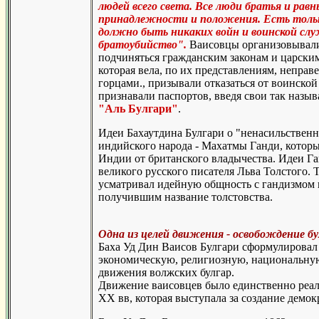
людей всего света. Все люди братья и рав
принадлежности и положения. Есть только
должно быть никаких войн и воинской слу
братоубийство".
Ваисовцы организовывали
подчиняться гражданским законам и царским
которая вела, по их представлениям, непра
горцами., призывали отказаться от воинской
признавали паспортов, введя свои так назы
"Аль Булгари"
.
Идеи Бахаутдина Булгари о "ненасильствен
индийского народа - Махатмы Ганди, котор
Индии от британского владычества. Идеи Г
великого русского писателя Льва Толстого. 
усматривал идейную общность с гандизмом 
получившим название толстовства.
Одна из целей движения - освобождение бул
Баха Уд Дин Ваисов Булгари сформулировал
экономическую, религиозную, национальну
движения волжских булгар.
Движение ваисовцев было единственно реал
XX вв, которая выступала за создание демок