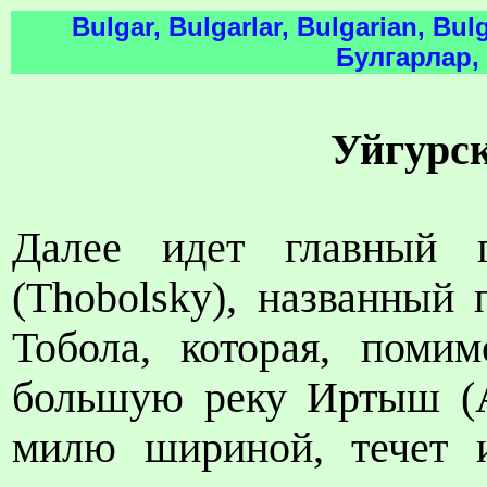
Bulgar, Bulgarlar, Bulgarian, Bul
Булгарлар,
Уйгурс
Далее идет главный 
(
Thobolsky
), названный
Тобола, которая, поми
большую реку Иртыш (
милю шириной, течет