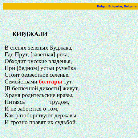
Bulgar, Bulgarlar, Bulgari
КИРДЖАЛИ
В степях зеленых
Буджака
,
Где Прут, [заветная] река,
Обходит русские владенья,
При [бедном]
устьи
ручейка
Стоит безвестное селенье.
Семействами
болгары
тут
[В беспечной дикости] живут,
Храня родительские нравы,
Питаясь
трудом,
И не заботятся о том,
Как ратоборствуют державы
И грозно правят их судьбой.