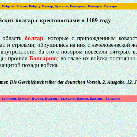
an, Bulgaria, Bulgari, Bulgary, Булгар, Булгары, Булгарлар, Булгария, Булгари
ских болгар с крестоносцами в 1189 году
 область
болгар
, которые с прирожденным коварс
ми и стрелами, обрушились на них с нечеловеческой 
внутренности. За это с позором повесили пятерых в
осцы прошли
Болгарию
; во главе их войска постоянн
защитой позади войска.
tner
.
Die
Geschichtschreiber
der
deutschen
Vorzeit
. 2.
Ausgabe
. 12.
J
, Болгария, Болгари, Българ, Българы, България, Балкар, Балкары, Балкария