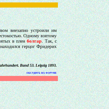
твом внезапно устроили им
жестокостью. Одному взятому
зятых в плен
болгар
. Так, с
о находился герцог
Фридерих
ahrhundert
.
Band
53.
Leipzig
1893.
ОБСУДИТЬ НА ФОРУМЕ