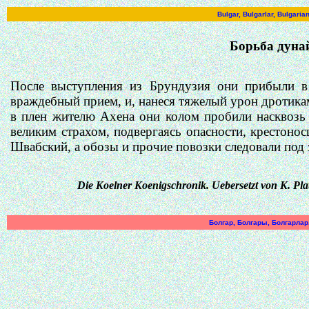
Bulgar, Bulgarlar, Bulgari
Борьба дунай
После выступления из
Брундузия
они прибыли в
враждебный прием, и, нанеся тяжелый урон дротика
в плен жителю
Ахена
они колом пробили насквозь 
великим страхом, подвергаясь опасности, крестон
Швабский, а обозы и прочие повозки следовали под 
Die
Koelner
Koenigschronik
.
Uebersetzt
von
K.
Pla
Болгар, Болгары, Болгарлар